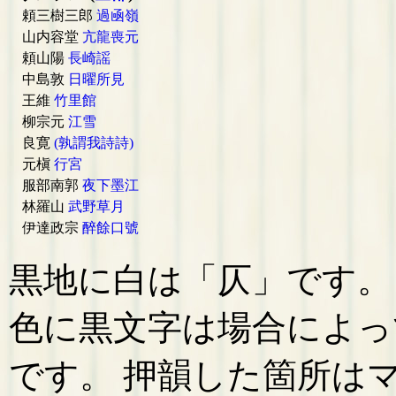
頼三樹三郎
過凾嶺
山内容堂
亢龍喪元
頼山陽
長崎謡
中島敦
日曜所見
王維
竹里館
柳宗元
江雪
良寛
(孰謂我詩詩)
元槇
行宮
服部南郭
夜下墨江
林羅山
武野草月
伊達政宗
醉餘口號
黒地に白は「仄」です。
色に黒文字は場合によっ
です。 押韻した箇所は