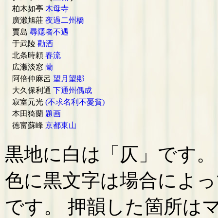
柏木如亭
木母寺
廣瀨旭莊
夜過二州橋
賈島
尋隱者不遇
于武陵
勸酒
北条時頼
春流
広瀬淡窓
蘭
阿倍仲麻呂
望月望鄕
大久保利通
下通州偶成
寂室元光
(不求名利不憂貧)
本田猗蘭
題画
徳富蘇峰
京都東山
黒地に白は「仄」です。
色に黒文字は場合によっ
です。 押韻した箇所は