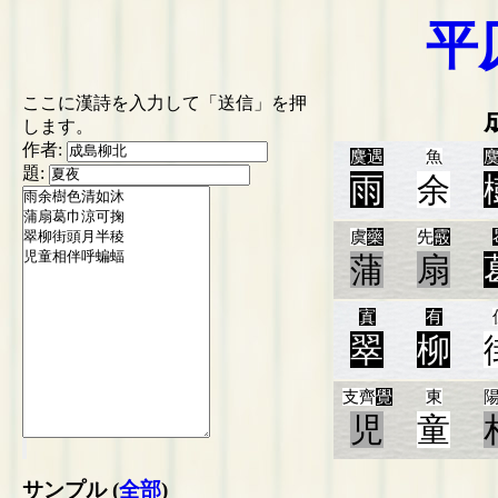
平
ここに漢詩を入力して「送信」を押
します。
作者:
麌
遇
魚
題:
雨
余
虞
藥
先
霰
蒲
扇
寘
有
翠
柳
支
齊
覺
東
児
童
サンプル (
全部
)