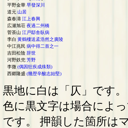
平野金華
早發深川
道元
山居
森春濤
江上春興
広瀬旭荘
夜過二州橋
菅茶山
江戸邸舎臥病
李白
黄鶴樓送孟浩然之廣陵
中江兆民
病中得二首之一
吉田松陰
辞世
河野鉄兜
芳野
李微
(偶因狂疾成殊類)
西郷隆盛
(幾歴辛酸志始堅)
黒地に白は「仄」です。
色に黒文字は場合によっ
です。 押韻した箇所は