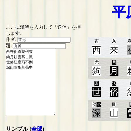
平
ここに漢詩を入力して「送信」を押
します。
作者:
齊
灰
題:
西
来
尤
月
鉤
月
霽
沃
世
俗
侵
沁
刪
深
山
サンプル (
全部
)